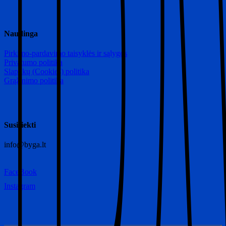
Naudinga
Pirkimo-pardavimo taisyklės ir sąlygos
Privatumo politika
Slapukų (Cookies) politika
Grąžinimo politika
Susisiekti
info@byga.lt
FaceBook
Instagram