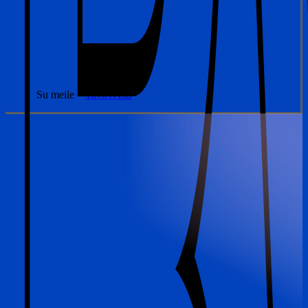
Su meile –
TavoWEB