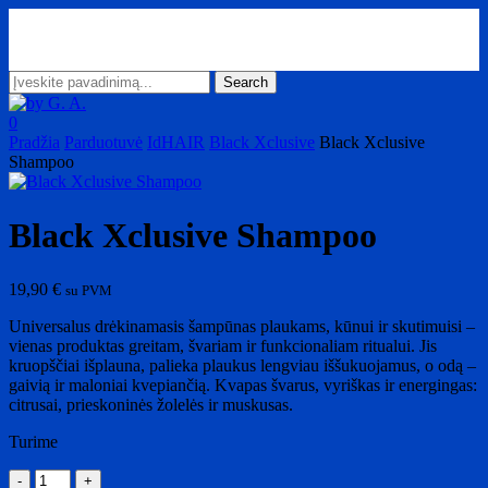
Skip
to
main
content
Search
Close
Search
search
account
0
Menu
Pradžia
Parduotuvė
IdHAIR
Black Xclusive
Black Xclusive
Shampoo
Black Xclusive Shampoo
19,90
€
su PVM
Universalus drėkinamasis šampūnas plaukams, kūnui ir skutimuisi –
vienas produktas greitam, švariam ir funkcionaliam ritualui. Jis
kruopščiai išplauna, palieka plaukus lengviau iššukuojamus, o odą –
gaivią ir maloniai kvepiančią. Kvapas švarus, vyriškas ir energingas:
citrusai, prieskoninės žolelės ir muskusas.
Turime
produkto