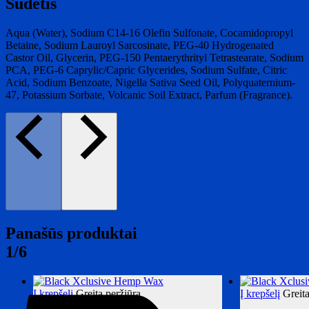
Sudėtis
Aqua (Water), Sodium C14-16 Olefin Sulfonate, Cocamidopropyl
Betaine, Sodium Lauroyl Sarcosinate, PEG-40 Hydrogenated
Castor Oil, Glycerin, PEG-150 Pentaerythrityl Tetrastearate, Sodium
PCA, PEG-6 Caprylic/Capric Glycerides, Sodium Sulfate, Citric
Acid, Sodium Benzoate, Nigella Sativa Seed Oil, Polyquaternium-
47, Potassium Sorbate, Volcanic Soil Extract, Parfum (Fragrance).
Panašūs produktai
1/6
Į krepšelį
Greita peržiūra
Į krepšelį
Greita