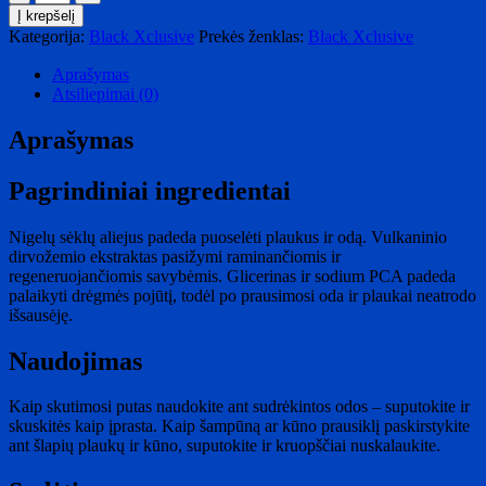
kiekis:
Į krepšelį
Black
Kategorija:
Black Xclusive
Prekės ženklas:
Black Xclusive
Xclusive
Shampoo
Aprašymas
Atsiliepimai (0)
Aprašymas
Pagrindiniai ingredientai
Nigelų sėklų aliejus padeda puoselėti plaukus ir odą. Vulkaninio
dirvožemio ekstraktas pasižymi raminančiomis ir
regeneruojančiomis savybėmis. Glicerinas ir sodium PCA padeda
palaikyti drėgmės pojūtį, todėl po prausimosi oda ir plaukai neatrodo
išsausėję.
Naudojimas
Kaip skutimosi putas naudokite ant sudrėkintos odos – suputokite ir
skuskitės kaip įprasta. Kaip šampūną ar kūno prausiklį paskirstykite
ant šlapių plaukų ir kūno, suputokite ir kruopščiai nuskalaukite.