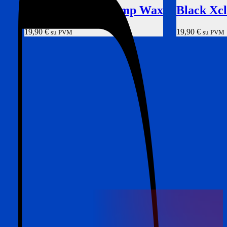
Black Xclusive Hemp Wax
Black Xcl
19,90
€
19,90
€
su PVM
su PVM