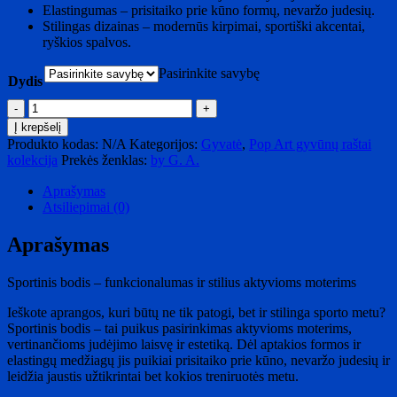
Elastingumas – prisitaiko prie kūno formų, nevaržo judesių.
Stilingas dizainas – modernūs kirpimai, sportiški akcentai,
ryškios spalvos.
Pasirinkite savybę
Dydis
produkto
kiekis:
Į krepšelį
Bodis
Produkto kodas:
N/A
Kategorijos:
Gyvatė
,
Pop Art gyvūnų raštai
be
kolekcija
Prekės ženklas:
by G. A.
rankovių
"Gyvatė"
Aprašymas
Atsiliepimai (0)
Aprašymas
Sportinis bodis – funkcionalumas ir stilius aktyvioms moterims
Ieškote aprangos, kuri būtų ne tik patogi, bet ir stilinga sporto metu?
Sportinis bodis – tai puikus pasirinkimas aktyvioms moterims,
vertinančioms judėjimo laisvę ir estetiką. Dėl aptakios formos ir
elastingų medžiagų jis puikiai prisitaiko prie kūno, nevaržo judesių ir
leidžia jaustis užtikrintai bet kokios treniruotės metu.