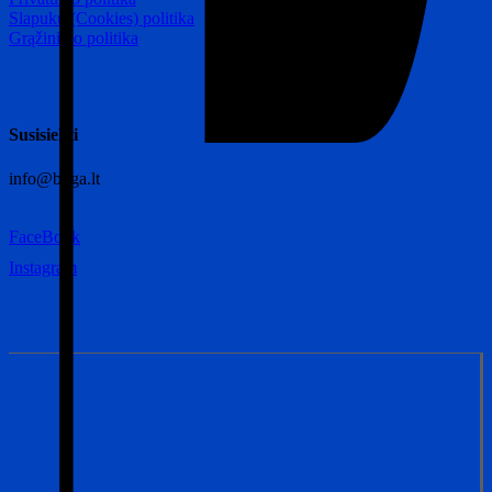
Slapukų (Cookies) politika
Grąžinimo politika
Susisiekti
info@byga.lt
FaceBook
Instagram