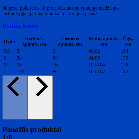
90 proc. poliesteris 10 proc. elastano su ypatinga medžiagos
technologija , garinanti prakaitą ir drėgmę į išorę.
Dydžių lentelė
Krūtinės
Liemens
Klubų apimtis,
Ūgis,
Dydis
apimtis, cm
apimtis, cm
cm
cm
XS
84
64
90-92
164
S
88
68
94-96
170
M
96
76
102-104
176
L
100
80
105-107
182
Panašūs produktai
1/8