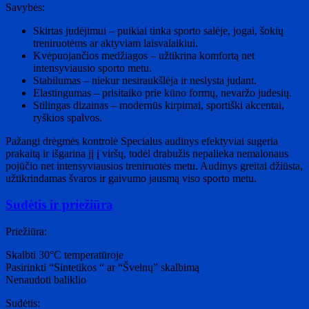
Savybės:
Skirtas judėjimui – puikiai tinka sporto salėje, jogai, šokių
treniruotėms ar aktyviam laisvalaikiui.
Kvėpuojančios medžiagos – užtikrina komfortą net
intensyviausio sporto metu.
Stabilumas – niekur nesiraukšlėja ir neslysta judant.
Elastingumas – prisitaiko prie kūno formų, nevaržo judesių.
Stilingas dizainas – modernūs kirpimai, sportiški akcentai,
ryškios spalvos.
Pažangi drėgmės kontrolė Specialus audinys efektyviai sugeria
prakaitą ir išgarina jį į viršų, todėl drabužis nepalieka nemalonaus
pojūčio net intensyviausios treniruotės metu. Audinys greitai džiūsta,
užtikrindamas švaros ir gaivumo jausmą viso sporto metu.
Sudėtis ir priežiūra
Priežiūra:
Skalbti 30°C temperatūroje
Pasirinkti “Sintetikos “ ar “Švelnų” skalbimą
Nenaudoti baliklio
Sudėtis: