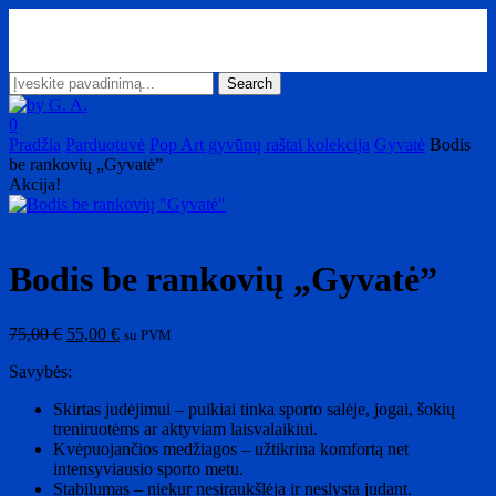
Skip
to
main
content
Search
Close
Search
search
account
0
Menu
Pradžia
Parduotuvė
Pop Art gyvūnų raštai kolekcija
Gyvatė
Bodis
be rankovių „Gyvatė”
Akcija!
Bodis be rankovių „Gyvatė”
Original
Current
75,00
€
55,00
€
su PVM
price
price
Savybės:
was:
is:
75,00 €.
55,00 €.
Skirtas judėjimui – puikiai tinka sporto salėje, jogai, šokių
treniruotėms ar aktyviam laisvalaikiui.
Kvėpuojančios medžiagos – užtikrina komfortą net
intensyviausio sporto metu.
Stabilumas – niekur nesiraukšlėja ir neslysta judant.