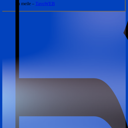
Su meile –
TavoWEB